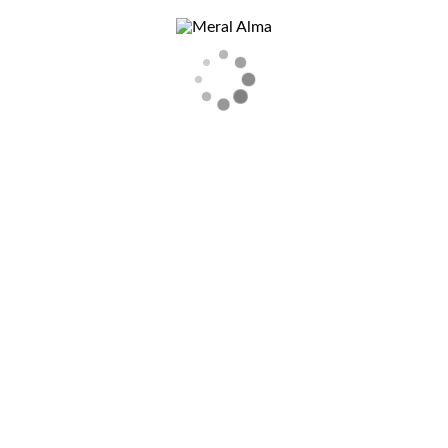
Meral Alma
Auf einen Blick
Vita
Text
Folge Meral Alma
Ausstellungen